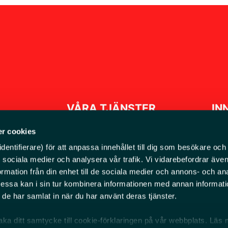
VÅRA TJÄNSTER
IN
r cookies
entifierare) för att anpassa innehållet till dig som besökare och 
Våra maskiner
ör sociala medier och analysera vår trafik. Vi vidarebefordrar äv
Redskap och tillbehör
ormation från din enhet till de sociala medier och annons- och an
ssa kan i sin tur kombinera informationen med annan informat
n 3, 195 72
Service och reparation
om de har samlat in när du har använt deras tjänster.
Begagnade maskiner
baka ditt samtycke till cookie-förklaringen på vår webbplats. Läs 
örsäljare