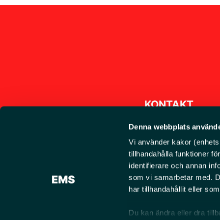
KONTAKT
Denna webbplats använde
EMSG Sverige AB
Vi använder kakor (enhetsid
08-594 768 30
tillhandahålla funktioner f
Org.nr. 556798-7978
info@ems.se
identifierare och annan inf
som vi samarbetar med. De
Brandbacksväge
har tillhandahållit eller s
Rosersberg
Du kan ändra eller dra till
Hitta våra återf