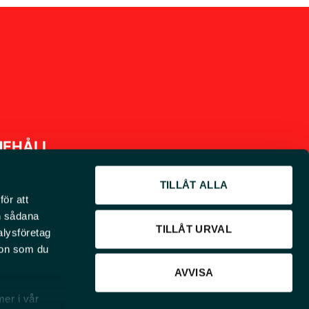
NEHÅLL
TILLÅT ALLA
för att
Om EMS
en sådana
TILLÅT URVAL
Grävscoopet och nyheter
alysföretag
ion som du
Jobba hos oss
AVVISA
Vår integritetspolicy
mer i vår