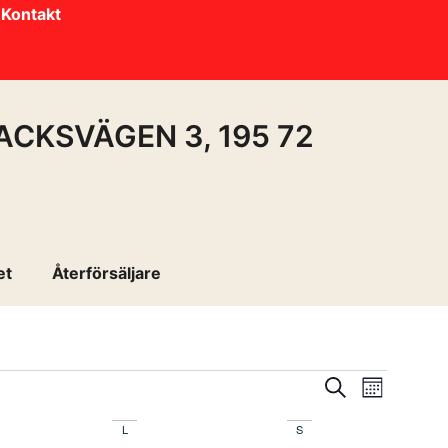
Kontakt
ACKSVÄGEN 3, 195 72
et
Återförsäljare
EVE
EV
SÖK
MÅNAD
VYN
L
S