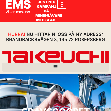
JUST NU:
KAMPANJ
PÅ
MINIGRÄVARE
MED SLÄP!
HURRA!
NU HITTAR NI OSS PÅ NY ADRESS:
BRANDBACKSVÄGEN 3, 195 72 ROSERSBERG