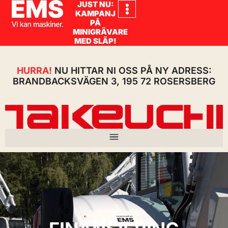
JUST NU:
KAMPANJ
PÅ
MINIGRÄVARE
MED SLÄP!
HURRA!
NU HITTAR NI OSS PÅ NY ADRESS:
BRANDBACKSVÄGEN 3, 195 72 ROSERSBERG