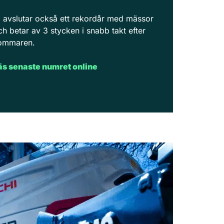
i avslutar också ett rekordår med mässor
ch betar av 3 stycken i snabb takt efter
ommaren.
äs senaste numret online