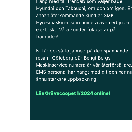
Häng med till Trendab som väljer både
Hyundai och Takeuchi, om och om igen. E
annan återkommande kund är SMK
Hyresmaskiner som numera även erbjuder
elektriskt. Våra kunder fokuserar på
framtiden!
Ni får också följa med på den spännande
resan i Göteborg där Bengt Bergs
Maskinservice numera är vår återförsäljare
EMS personal har hängt med dit och har n
ännu starkare uppbackning,
Läs Grävscoopet 1/2024 online!