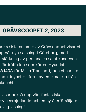
GRÄVSCOOPET 2, 2023
 årets sista nummer av Grävscoopet visar vi
pp vår nya satsning i Göteborg, med
örstärkning av personalen samt kundevent.
i får träffa Ida som kör en Hyundai
W140A för Miltin Transport, och vi har lite
roduktnyheter i form av en elmaskin från
akeuchi.
i visar också upp vårt fantastiska
erviceerbjudande och en ny återförsäljare.
revlig läsning!