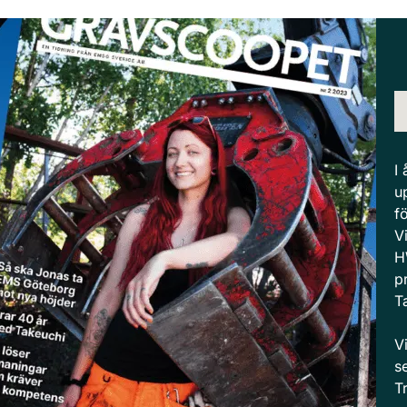
I
u
f
V
H
p
T
V
s
T