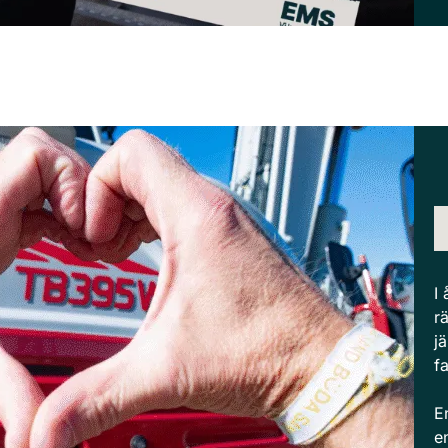
I
r
j
f
E
e