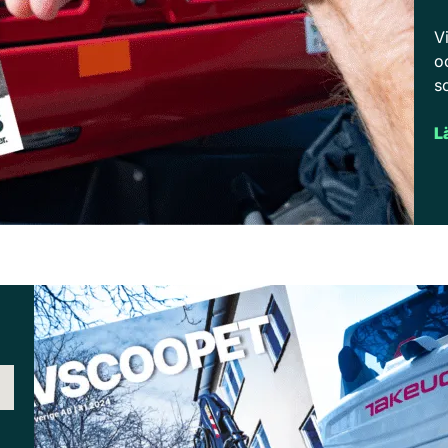
V
o
s
L