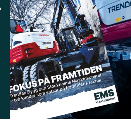
n
.
u