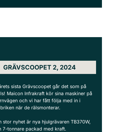
GRÄVSCOOPET 2, 2024
 årets sista Grävscoopet går det som på
äls! Maicon Infrakraft kör sina maskiner på
ärnvägen och vi har fått följa med in i
abriken när de rälsmonterar.
n stor nyhet är nya hjulgrävaren TB370W,
n 7-tonnare packad med kraft.