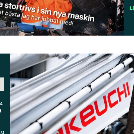
L
 4
d
st