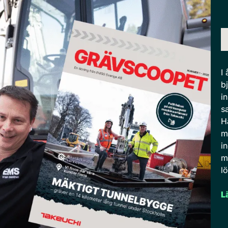
I
b
i
s
H
m
i
m
l
L