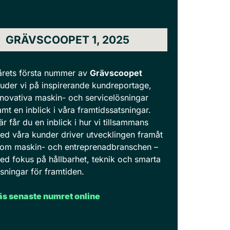
GRÄVSCOOPET 1, 2025
 årets första nummer av
Grävscoopet
juder vi på inspirerande kundreportage,
nnovativa maskin- och servicelösningar
amt en inblick i våra framtidssatsningar.
är får du en inblick i hur vi tillsammans
ed våra kunder driver utvecklingen framåt
nom maskin- och entreprenadbranschen –
ed fokus på hållbarhet, teknik och smarta
ösningar för framtiden.
äs senaste numret online