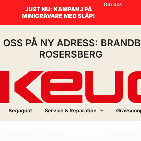
Om oss
JUST NU: KAMPANJ PÅ
MINIGRÄVARE MED SLÄP!
I OSS PÅ NY ADRESS: BRANDB
ROSERSBERG
Begagnat
Service & Reparation
Grävscoo