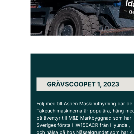
GRÄVSCOOPET 1, 2023
Följ med till Aspen Maskinuthyrning där de
Takeuchimaskinerna är populära, häng me
på äventyr till M&E Markbyggnad som har
Sveriges första HW150ACR från Hyundai,
och hälsa på hos Nässelgrundet som har 4 