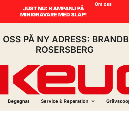
Om oss
JUST NU: KAMPANJ PÅ
MINIGRÄVARE MED SLÄP!
I OSS PÅ NY ADRESS: BRANDB
ROSERSBERG
Begagnat
Service & Reparation
Grävscoo