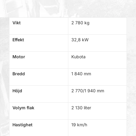
Vikt
2 780 kg
Effekt
32,8 kW
Motor
Kubota
Bredd
1 840 mm
Höjd
2 770/1 940 mm
Volym flak
2 130 liter
Hastighet
19 km/h