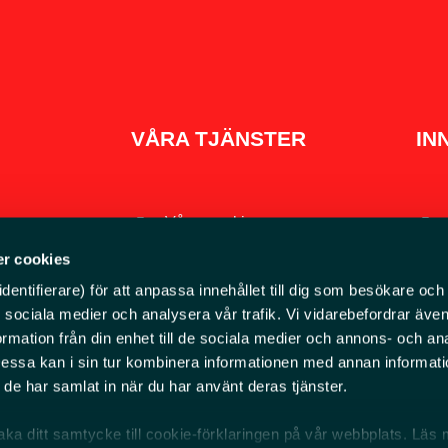
VÅRA TJÄNSTER
IN
Våra maskiner
r cookies
Redskap och tillbehör
entifierare) för att anpassa innehållet till dig som besökare och 
 3, 195 72
Service och reparation
ör sociala medier och analysera vår trafik. Vi vidarebefordrar äv
ormation från din enhet till de sociala medier och annons- och an
Begagnade maskiner
ssa kan i sin tur kombinera informationen med annan informat
säljare
om de har samlat in när du har använt deras tjänster.
baka ditt samtycke till cookie-förklaringen på vår webbplats. Läs 