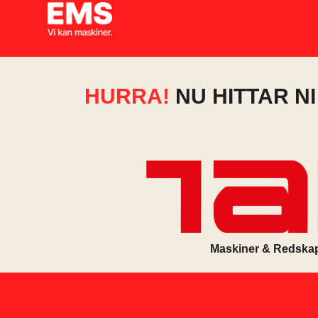
HURRA!
NU HITTAR N
Maskiner & Redska