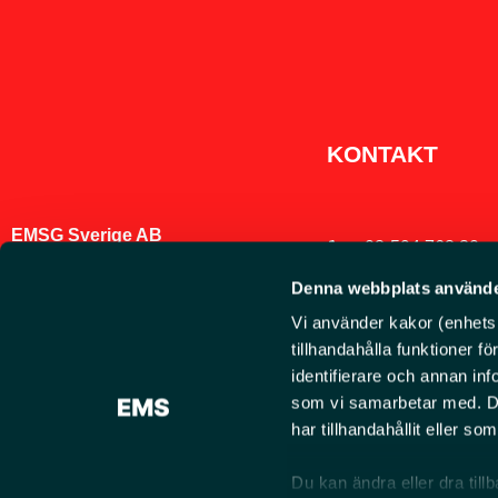
KONTAKT
EMSG Sverige AB
08-594 768 30
Denna webbplats använde
Org.nr. 556798-7978
info@ems.se
Vi använder kakor (enhetsid
Brandbacksvägen
tillhandahålla funktioner f
Rosersberg
identifierare och annan inf
som vi samarbetar med. De
Hitta våra återför
har tillhandahållit eller s
Du kan ändra eller dra till