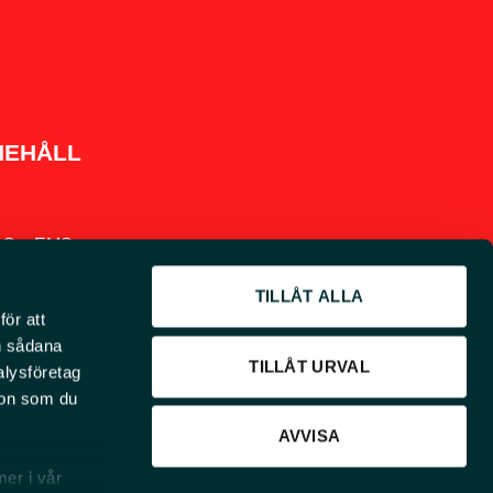
NEHÅLL
Om EMS
Grävscoopet och nyheter
TILLÅT ALLA
för att
Jobba hos oss
en sådana
TILLÅT URVAL
alysföretag
Vår integritetspolicy
ion som du
Finansiering
AVVISA
mer i vår