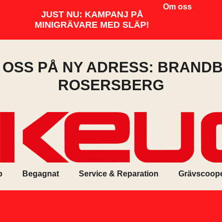
Om oss
JUST NU: KAMPANJ PÅ
MINIGRÄVARE MED SLÄP!
I OSS PÅ NY ADRESS: BRANDB
ROSERSBERG
p
Begagnat
Service & Reparation
Grävscoop