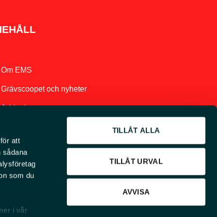
NEHÅLL
Om EMS
Grävscoopet och nyheter
Jobba hos oss
Vår integritetspolicy
TILLÅT ALLA
för att
Finansiering
en sådana
TILLÅT URVAL
alysföretag
ion som du
AVVISA
mer i vår