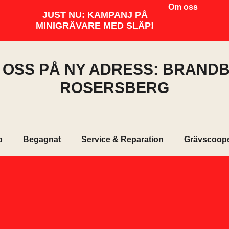
Om oss
JUST NU: KAMPANJ PÅ
MINIGRÄVARE MED SLÄP!
I OSS PÅ NY ADRESS: BRANDB
ROSERSBERG
p
Begagnat
Service & Reparation
Grävscoop