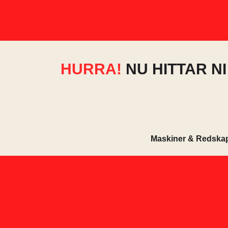
HURRA!
NU HITTAR N
Maskiner & Redska