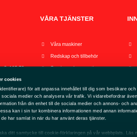
VÅRA TJÄNSTER
IN
Våra maskiner
Redskap och tillbehör
 3, 195 72
Service och reparation
r cookies
Begagnade maskiner
säljare
entifierare) för att anpassa innehållet till dig som besökare och 
ör sociala medier och analysera vår trafik. Vi vidarebefordrar äv
ormation från din enhet till de sociala medier och annons- och an
ssa kan i sin tur kombinera informationen med annan informat
om de har samlat in när du har använt deras tjänster.
baka ditt samtycke till cookie-förklaringen på vår webbplats. Läs 