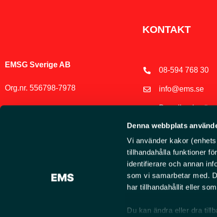
KONTAKT
EMSG Sverige AB
08-594 768 30
Org.nr. 556798-7978
info@ems.se
Brandbacksvägen
Rosersberg
Denna webbplats använde
Hitta våra återför
Vi använder kakor (enhetsid
tillhandahålla funktioner f
identifierare och annan inf
som vi samarbetar med. De
har tillhandahållit eller s
Du kan ändra eller dra till