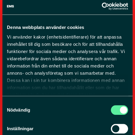
Denna webbplats använder cookies
Vi använder kakor (enhetsidentifierare) för att anpassa
innehållet till dig som besökare och för att tillhandahålla
funktioner för sociala medier och analysera vår trafik. Vi
vidarebefordrar även sådana identifierare och annan
information från din enhet till de sociala medier och
EMSG Sverige AB
annons- och analysföretag som vi samarbetar med.
Dessa kan i sin tur kombinera informationen med annan
Org.nr. 556798-7978
information som du har tillhandahållit eller som de har
samlat in när du har använt deras tjänster.
Samtyckesval
Du kan ändra eller dra tillbaka ditt samtycke till cookie-
Nödvändig
förklaringen på vår webbplats. Läs mer i vår
KONTAKT
sekretesspolicy om vilka vi är, hur du kontaktar oss och
Inställningar
på vilket sätt vi behandlar personuppgifter. Ange ditt