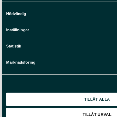
Ange ditt samtyckes-ID och datum för när du kontaktade oss
själv ändra ditt samtycke direkt genom att klicka på knappnål
Samtyckesval
Nödvändig
Inställningar
Statistik
info@ems.se
Marknadsföring
TILLÅT ALLA
TILLÅT URVAL