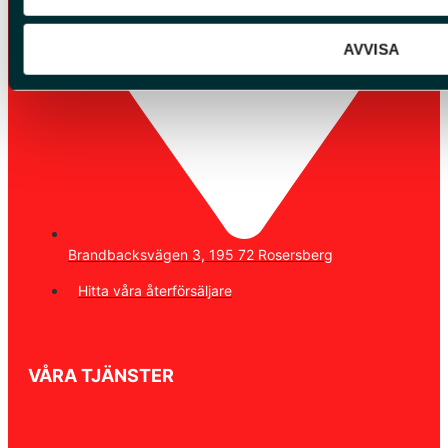
AVVISA
Brandbacksvägen 3, 195 72 Rosersberg
Hitta våra återförsäljare
VÅRA TJÄNSTER