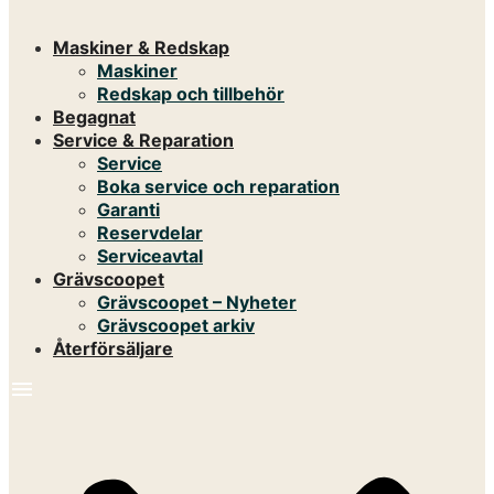
Maskiner & Redskap
Maskiner
Redskap och tillbehör
Begagnat
Service & Reparation
Service
Boka service och reparation
Garanti
Reservdelar
Serviceavtal
Grävscoopet
Grävscoopet – Nyheter
Grävscoopet arkiv
Återförsäljare