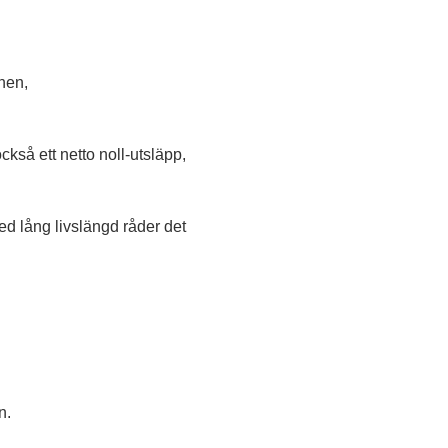
nen,
kså ett netto noll-utsläpp,
d lång livslängd råder det
n.