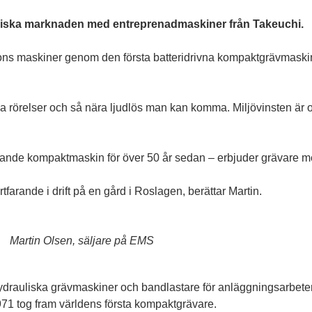
diska marknaden med
entreprenadmaskiner från Takeuchi.
ns maskiner genom den första batteridrivna kompaktgrävmaski
na rörelser och så nära ljudlös man kan komma. Miljövinsten är oc
ngande kompaktmaskin för över 50 år sedan – erbjuder grävare me
farande i drift på en gård i Roslagen, berättar Martin.
Martin Olsen, säljare på EMS
hydrauliska grävmaskiner och bandlastare för anläggningsarbete
71 tog fram världens första kompaktgrävare.