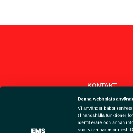
KONTAKT
Denna webbplats använde
EMSG Sverige AB
Vi använder kakor (enhetsid
08-594 768 30
tillhandahålla funktioner f
Org.nr. 556798-7978
info@ems.se
identifierare och annan inf
som vi samarbetar med. De