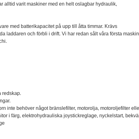
 alltid varit maskiner med en helt oslagbar hydraulik,
are med batterikapacitet på upp till åtta timmar. Krävs
a laddaren och förbli i drift. Vi har redan sålt våra första mask
chi.
a redskap.
ngar.
n inte behöver något bränslefilter, motorolja, motoroljefilter elle
r i färg, elektrohydrauliska joystickreglage, nyckelstart, bekväm
age