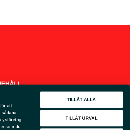
NEHÅLL
TILLÅT ALLA
för att
Om EMS
en sådana
TILLÅT URVAL
Grävscoopet och nyheter
alysföretag
ion som du