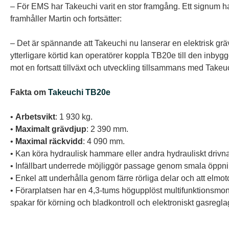
– För EMS har Takeuchi varit en stor framgång. Ett signum har
framhåller Martin och fortsätter:
– Det är spännande att Takeuchi nu lanserar en elektrisk gräv
ytterligare körtid kan operatörer koppla TB20e till den inbyggd
mot en fortsatt tillväxt och utveckling tillsammans med Takeu
Fakta om
Takeuchi TB20e
•
Arbetsvikt
: 1 930 kg.
•
Maximalt grävdjup
: 2 390 mm.
•
Maximal räckvidd
: 4 090 mm.
• Kan köra hydraulisk hammare eller andra hydrauliskt drivn
• Infällbart underrede möjliggör passage genom smala öppni
• Enkel att underhålla genom färre rörliga delar och att elmotor
• Förarplatsen har en 4,3-tums högupplöst multifunktionsmonito
spakar för körning och bladkontroll och elektroniskt gasregl