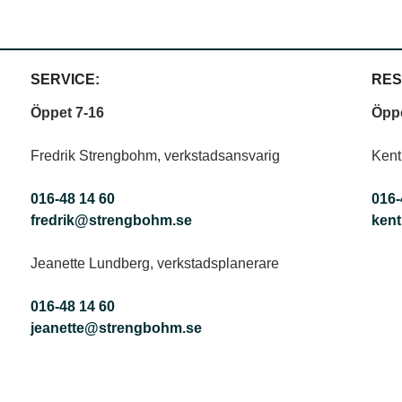
SERVICE:
RES
Öppet 7-16
Öppe
Fredrik Strengbohm, verkstadsansvarig
Kent
016-48 14 60
016-
fredrik
@strengbohm.se
kent
Jeanette Lundberg, verkstadsplanerare
016-48 14 60
jeanette
@strengbohm.se