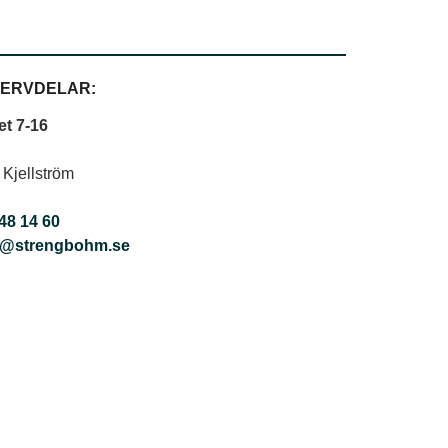
ERVDELAR:
t 7-16
 Kjellström
48 14 60
@strengbohm.se