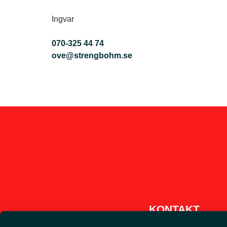
Ingvar
070-325 44 74
ove@strengbohm.se
KONTAKT