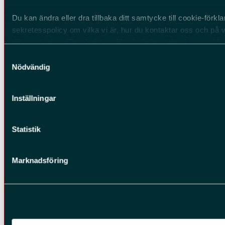
Du kan ändra eller dra tillbaka ditt samtycke till cookie-förk
sekretesspolicy om vilka vi är, hur du kontaktar oss och på v
ditt samtyckes-ID och datum för när du kontaktade oss gälla
ditt samtycke direkt genom att klicka på knappnålen nere till
Samtyckesval
Nödvändig
Inställningar
Statistik
Marknadsföring
Brandbacksvägen 3, 195 72 Rosersberg
Hitta våra återförsäljare