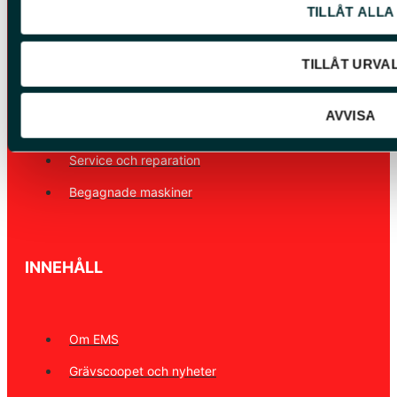
TILLÅT ALLA
VÅRA TJÄNSTER
TILLÅT URVA
Våra maskiner
AVVISA
Redskap och tillbehör
Service och reparation
Begagnade maskiner
INNEHÅLL
Om EMS
Grävscoopet och nyheter