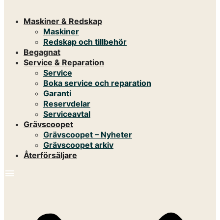
Maskiner & Redskap
Maskiner
Redskap och tillbehör
Begagnat
Service & Reparation
Service
Boka service och reparation
Garanti
Reservdelar
Serviceavtal
Grävscoopet
Grävscoopet – Nyheter
Grävscoopet arkiv
Återförsäljare