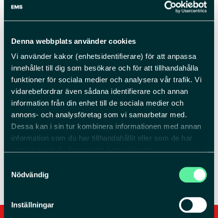
VERKSTAD:
Öppet 7-16
Denna webbplats använder cookies
Paul Hansson
Vi använder kakor (enhetsidentifierare) för att anpassa
innehållet till dig som besökare och för att tillhandahålla
0413-34 59 13
funktioner för sociala medier och analysera vår trafik. Vi
paul.hansson@maskingruppen.com
vidarebefordrar även sådana identifierare och annan
information från din enhet till de sociala medier och
RESERVDELAR:
annons- och analysföretag som vi samarbetar med.
Dessa kan i sin tur kombinera informationen med annan
Öppet 7-17
information som du har tillhandahållit eller som de har
Jimmy Ekberg
samlat in när du har använt deras tjänster.
Samtyckesval
0413-55 44 64
Du kan ändra eller dra tillbaka ditt samtycke till cookie-
Nödvändig
jimmy@maskingruppen.com
förklaringen på vår webbplats. Läs mer i vår
sekretesspolicy om vilka vi är, hur du kontaktar oss och
Inställningar
på vilket sätt vi behandlar personuppgifter. Ange ditt